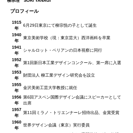
柳宗理
SORI YANAGI
プロフィール
1915
6月29日東京にて柳宗悦の子として誕生
年
1940
東京美術学校（現：東京芸大）西洋画科を卒業
年
1941
シャルロット・ペリアンの日本視察に同行
年
1952
第1回新日本工業デザインコンクール、第一席に入選
年
1953
財団法人 柳工業デザイン研究会を設立
年
1955
金沢美術工芸大学教授に就任
年
1956
第6回アスペン国際デザイン会議にスピーカーとして
年
出席
1957
第11回ミラノ・トリエンナーレ招待出品、金賞受賞
年
1960
世界デザイン会議（東京）実行委員
年