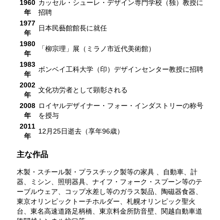
1960
カッセル・シューレ・デザイン専門学校（独）教授に
年
招聘
1977
日本民藝館館長に就任
年
1980
「柳宗理」展（ミラノ市近代美術館）
年
1983
ボンベイ工科大学（印）デザインセンター教授に招聘
年
2002
文化功労者として顕彰される
年
2008
ロイヤルデザイナー・フォー・インダストリーの称号
年
を授与
2011
12月25日逝去（享年96歳）
年
主な作品
木製・スチール製・プラスチック製等の家具 、自動車、計
器、ミシン、照明器具、ナイフ・フォーク・スプーン等のテ
ーブルウェア、コップ水差し等のガラス製品、陶磁器食器、
東京オリンピックトーチホルダー、札幌オリンピック聖火
台、東名高速道路足柄橋、東京料金所防音壁、関越自動車道