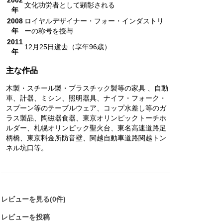
文化功労者として顕彰される
年
2008
ロイヤルデザイナー・フォー・インダストリ
年
ーの称号を授与
2011
12月25日逝去（享年96歳）
年
主な作品
木製・スチール製・プラスチック製等の家具 、自動
車、計器、ミシン、照明器具、ナイフ・フォーク・
スプーン等のテーブルウェア、コップ水差し等のガ
ラス製品、陶磁器食器、東京オリンピックトーチホ
ルダー、札幌オリンピック聖火台、東名高速道路足
柄橋、東京料金所防音壁、関越自動車道路関越トン
ネル坑口等。
レビューを見る(0件)
レビューを投稿