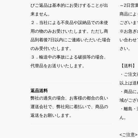
びご返品は基本的にお受けすることが出
～2日営
来ません。
商品によ
２．当社による不良品や誤納品での未使
ございま
用の物のみお受けいたします。ただし商
※お急ぎ
品到着後7日以内にご連絡いただいた場合
い合わせ
のみ受付いたします。
さい。
３．輸送中の事故による破損等の場合、
代替品をお送りいたします。
【送料】
・ご注文
以上は送
返品送料
・商品に
弊社の過失の場合、お客様の都合の良い
域がござ
運送会社で、弊社宛に着払いで、商品の
・離島・
返送をお願いします。
ん。
<ご注意>