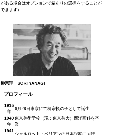
がある場合はオプションで箱ありの選択をすることが
できます)
柳宗理
SORI YANAGI
プロフィール
1915
6月29日東京にて柳宗悦の子として誕生
年
1940
東京美術学校（現：東京芸大）西洋画科を卒
年
業
1941
シャルロット・ペリアンの日本視察に同行