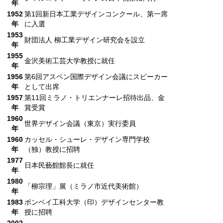
年
1952
第1回新日本工業デザインコンクール、第一席
年
に入選
1953
財団法人 柳工業デザイン研究会を設立
年
1955
金沢美術工芸大学教授に就任
年
1956
第6回アスペン国際デザイン会議にスピーカー
年
として出席
1957
第11回ミラノ・トリエンナーレ招待出品、金
年
賞受賞
1960
世界デザイン会議（東京）実行委員
年
1960
カッセル・シューレ・デザイン専門学校
年
（独）教授に招聘
1977
日本民藝館館長に就任
年
1980
「柳宗理」展（ミラノ市近代美術館）
年
1983
ボンベイ工科大学（印）デザインセンター教
年
授に招聘
2002