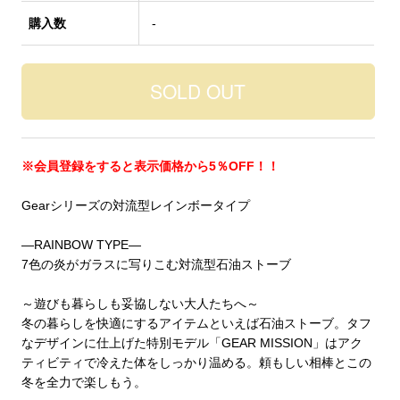
購入数
-
※会員登録をすると表示価格から5％OFF！！
Gearシリーズの対流型レインボータイプ
—RAINBOW TYPE—
7色の炎がガラスに写りこむ対流型石油ストーブ
～遊びも暮らしも妥協しない大人たちへ～
冬の暮らしを快適にするアイテムといえば石油ストーブ。タフ
なデザインに仕上げた特別モデル「GEAR MISSION」はアク
ティビティで冷えた体をしっかり温める。頼もしい相棒とこの
冬を全力で楽しもう。