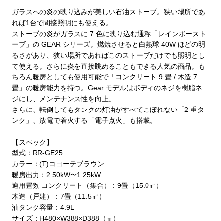
ガラスへの炎の映り込みが美しい石油ストーブ。狭い場所であ
れば1台で間接照明にも使える。
ストーブの炎がガラスに 7 色に映り込む通称「レインボースト
ーブ」の GEAR シリーズ。燃焼させると白熱球 40W ほどの明
るさがあり、狭い場所であればこのストーブだけでも照明とし
て使える。さらに炎を直接眺めることもできる人気の商品。も
ちろん暖房としても使用可能で「コンクリート 9 畳 / 木造 7
畳」の暖房能力を持つ。Gear モデルはボディのネジを樹脂ネ
ジにし、メンテナンス性を向上。
さらに、転倒してもタンクの灯油がすべてこぼれない「2 重タ
ンク」、放電で着火する「電子点火」も搭載。
【スペック】
型式：RR-GE25
カラー：(T)コヨーテブラウン
暖房出力：2.50kW〜1.25kW
適用畳数 コンクリート（集合）：9畳（15.0㎡）
木造（戸建）：7畳（11.5㎡）
油タンク容量：4.9L
サイズ：H480×W388×D388（㎜）