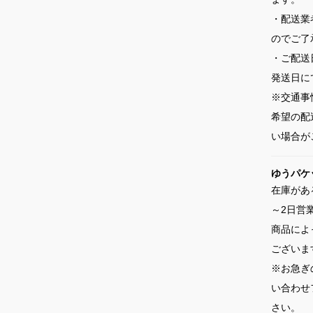
・配送業
のでご了
・ご配送
発送日に
※交通事
希望の配
い場合が
ゆうパケ
在庫があ
～2日営
商品によ
ございま
※お急ぎ
い合わせ
さい。