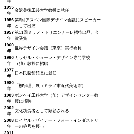
年
1955
金沢美術工芸大学教授に就任
年
1956
第6回アスペン国際デザイン会議にスピーカー
年
として出席
1957
第11回ミラノ・トリエンナーレ招待出品、金
年
賞受賞
1960
世界デザイン会議（東京）実行委員
年
1960
カッセル・シューレ・デザイン専門学校
年
（独）教授に招聘
1977
日本民藝館館長に就任
年
1980
「柳宗理」展（ミラノ市近代美術館）
年
1983
ボンベイ工科大学（印）デザインセンター教
年
授に招聘
2002
文化功労者として顕彰される
年
2008
ロイヤルデザイナー・フォー・インダストリ
年
ーの称号を授与
2011