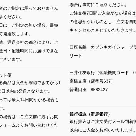
場合は事前にご連絡ください。
者のご指定は承っておりません
ご注文後7日間ご入金がない場合は
承ください。
の意思がないものとし、注文を自
日は、ご指定の無い場合、最短
キャンセルとさせていただきます
て発送致します。
情、運送会社の都合により、ご
口座名義 カブシキガイシャ ブ
送日・配達時間にお届けできな
リート
ございます。
三井住友銀行（金融機関コード 00
ット便
京橋支店（店番号637）
る商品は入金が確認できてから1
普通口座 8582427
業日以内の発送となります。
っては最大14日間かかる場合も
す。
銀行振込（群馬銀行）
の場合は、ご注文前に必ずお問
銀行振込はご注文受付メール到着後
フォームよりお問い合わせくだ
以内にご入金をお願いいたします