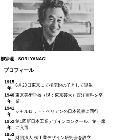
柳宗理
SORI YANAGI
プロフィール
1915
6月29日東京にて柳宗悦の子として誕生
年
1940
東京美術学校（現：東京芸大）西洋画科を卒
年
業
1941
シャルロット・ペリアンの日本視察に同行
年
1952
第1回新日本工業デザインコンクール、第一席
年
に入選
1953
財団法人 柳工業デザイン研究会を設立