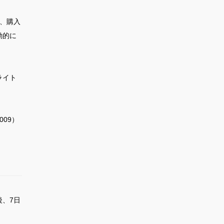
、購入
動的に
。
ライト
09）
、7日
。