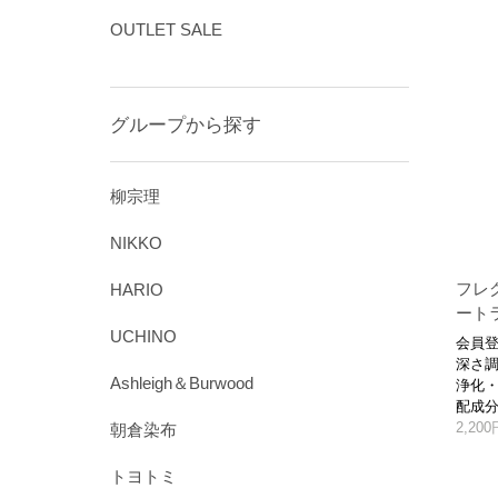
OUTLET SALE
グループから探す
柳宗理
NIKKO
フレ
HARIO
ートラ
UCHINO
会員登
深さ
Ashleigh＆Burwood
浄化・
配成
2,20
朝倉染布
トヨトミ