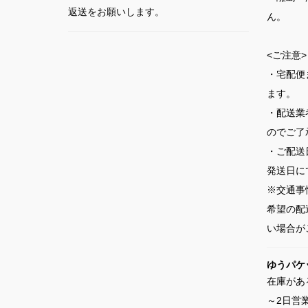
返送をお願いします。
ん。
<ご注意>
・宅配便
ます。
・配送業
のでご了
・ご配送
発送日に
※交通事
希望の配
い場合が
ゆうパケ
在庫があ
～2日営