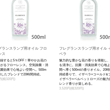
グランスランプ用オイル フロ
フレグランスランプ用オイル 
ンス
ベラ
録すると5％OFF！華やかお花の
魅力的な豊かな花の香りを堪能し
広がるフローレンス。空気除菌・消
を清浄に。抗菌・消臭効果で心地
菌効果で心地よい空間へ。500m
間へ導く500mlの香りオイル。20
和したブレンドで20時間持続。
持続香りで、イザベラ×コールド&
0円(税320円)
イザベラ×ベルベットローズの魅力
レンド香りが楽しめる。
3,520円(税320円)