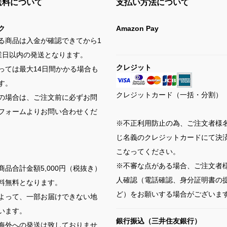
送料について
支払い方法について
ク
Amazon Pay
る商品は入金が確認できてから1
業日以内の発送となります。
クレジット
っては最大14日間かかる場合も
す。
クレジットカード（一括・分割）
の場合は、ご注文前に必ずお問
フォームよりお問い合わせくだ
※不正利用防止の為、ご注文者様
じ名義のクレジットカードにて決
こなってください。
※不審な点がある場合、ご注文者
商品合計金額5,000円（税抜き）
人確認（電話確認、身分証明書の
料無料となります。
ど）をお願いする場合がございま
よって、一部お届けできない地
います。
銀行振込（三井住友銀行）
海外への発送は致しておりませ