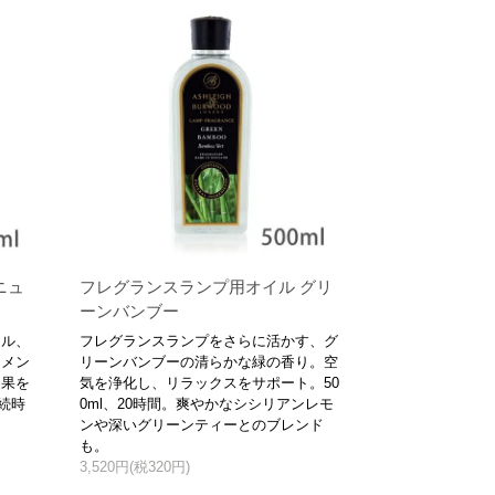
ニュ
フレグランスランプ用オイル グリ
ーンバンブー
イル、
フレグランスランプをさらに活かす、グ
クメン
リーンバンブーの清らかな緑の香り。空
効果を
気を浄化し、リラックスをサポート。50
続時
0ml、20時間。爽やかなシシリアンレモ
ンや深いグリーンティーとのブレンド
も。
3,520円(税320円)