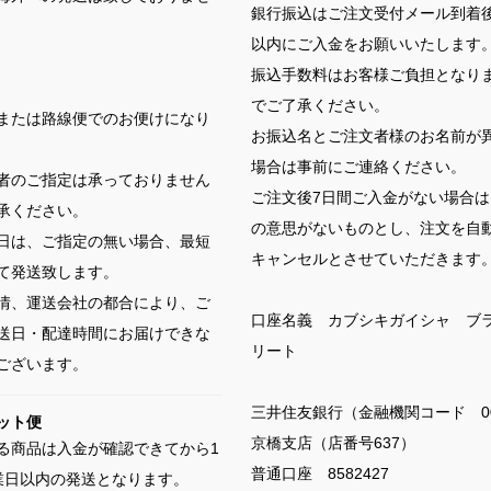
銀行振込はご注文受付メール到着後
以内にご入金をお願いいたします
振込手数料はお客様ご負担となり
でご了承ください。
または路線便でのお便けになり
お振込名とご注文者様のお名前が
場合は事前にご連絡ください。
者のご指定は承っておりません
ご注文後7日間ご入金がない場合は
承ください。
の意思がないものとし、注文を自
日は、ご指定の無い場合、最短
キャンセルとさせていただきます
て発送致します。
情、運送会社の都合により、ご
口座名義 カブシキガイシャ ブ
送日・配達時間にお届けできな
リート
ございます。
三井住友銀行（金融機関コード 00
ット便
京橋支店（店番号637）
る商品は入金が確認できてから1
普通口座 8582427
業日以内の発送となります。