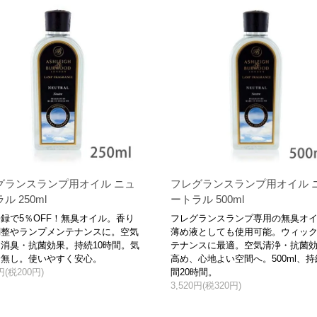
グランスランプ用オイル ニュ
フレグランスランプ用オイル 
ル 250ml
ートラル 500ml
録で5％OFF！無臭オイル。香り
フレグランスランプ専用の無臭オ
調整やランプメンテナンスに。空気
薄め液としても使用可能。ウィッ
消臭・抗菌効果。持続10時間。気
テナンスに最適。空気清浄・抗菌
分無し。使いやすく安心。
高め、心地よい空間へ。500ml、持
0円(税200円)
間20時間。
3,520円(税320円)