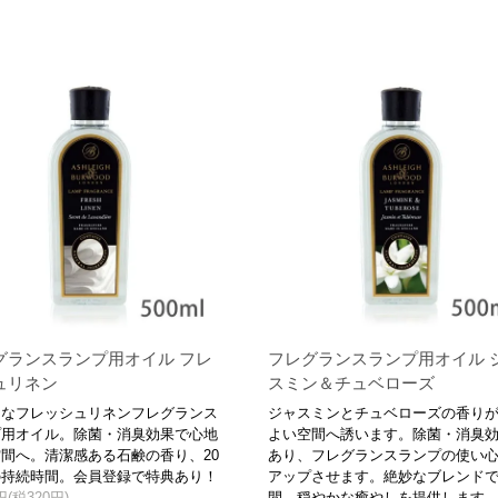
グランスランプ用オイル フレ
フレグランスランプ用オイル 
ュリネン
スミン＆チュベローズ
的なフレッシュリネンフレグランス
ジャスミンとチュベローズの香り
プ用オイル。除菌・消臭効果で心地
よい空間へ誘います。除菌・消臭
間へ。清潔感ある石鹸の香り、20
あり、フレグランスランプの使い
の持続時間。会員登録で特典あり！
アップさせます。絶妙なブレンドで
0円(税320円)
間、穏やかな癒やしを提供します