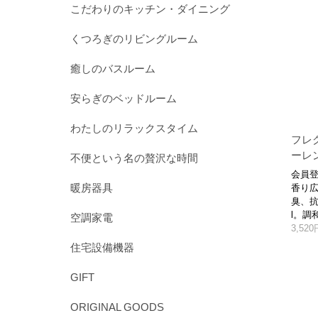
こだわりのキッチン・ダイニング
くつろぎのリビングルーム
癒しのバスルーム
安らぎのベッドルーム
わたしのリラックスタイム
フレ
ーレ
不便という名の贅沢な時間
会員登
暖房器具
香り
臭、抗
l。調
空調家電
3,52
住宅設備機器
GIFT
ORIGINAL GOODS