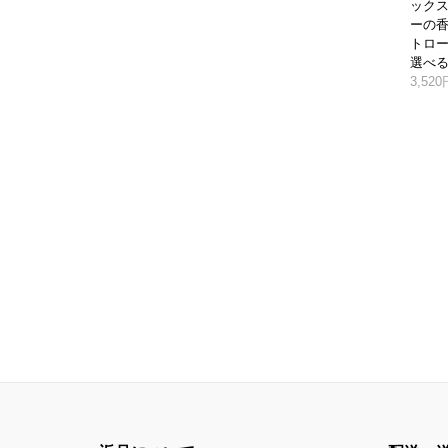
ック
ーの香
トロ
選べ
3,52