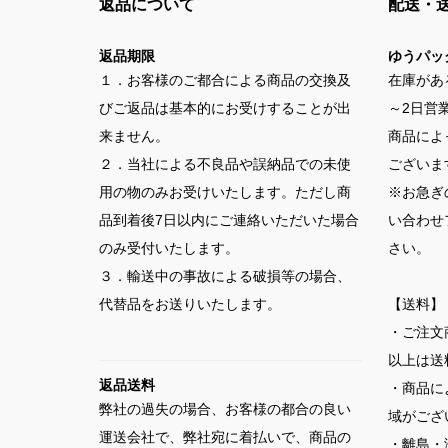
返品について
配送・
返品期限
ゆうパッ
１．お客様のご都合による商品の交換及
在庫があ
びご返品は基本的にお受けすることが出
～2日営
来ません。
商品によ
２．当社による不良品や誤納品での未使
ございま
用の物のみお受けいたします。ただし商
※お急ぎ
品到着後7日以内にご連絡いただいた場合
い合わせ
のみ受付いたします。
さい。
３．輸送中の事故による破損等の場合、
代替品をお送りいたします。
【送料】
・ご注文
以上は送
返品送料
・商品に
弊社の過失の場合、お客様の都合の良い
域がござ
運送会社で、弊社宛に着払いで、商品の
・離島・