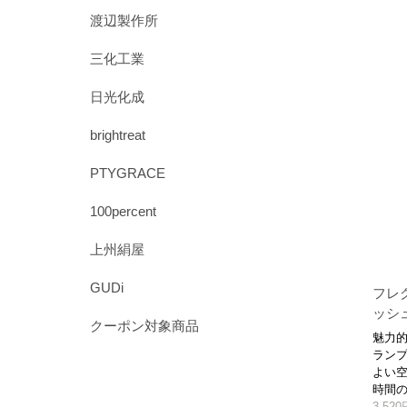
渡辺製作所
三化工業
日光化成
brightreat
PTYGRACE
100percent
上州絹屋
GUDi
フレ
ッシ
クーポン対象商品
魅力
ラン
よい空
時間
3,52