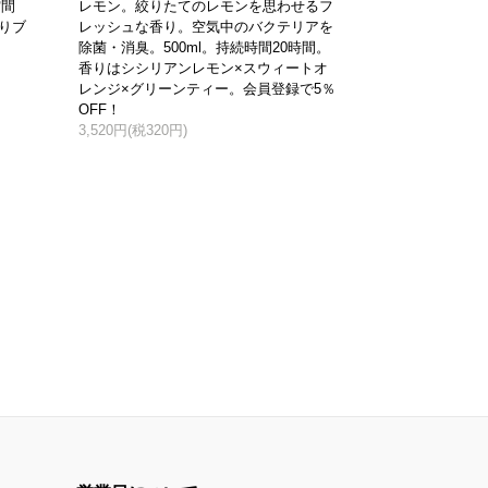
空間
レモン。絞りたてのレモンを思わせるフ
香りブ
レッシュな香り。空気中のバクテリアを
除菌・消臭。500ml。持続時間20時間。
香りはシシリアンレモン×スウィートオ
レンジ×グリーンティー。会員登録で5％
OFF！
3,520円(税320円)