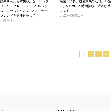
ス効果をもたらす爽やかなラベンダ
除菌・消臭、抗菌効果で心地よい
り。リラクゼーション×ベルベッ
へ。500ml、20時間持続。豊富な
ーズ、コールド&フル、アメリーと
レンド。
るブレンドを是非体験して！
3,520円(税320円)
0円(税320円)
<
1
2
3
>