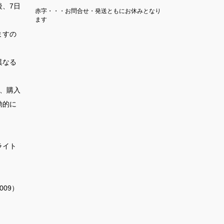
、7日
赤字・・・お問合せ・発送ともにお休みとなり
。
ます
ますの
異なる
、購入
動的に
。
ライト
09）